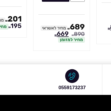
201
מח
₪
195
689
מחיר
מחיר לאשראי
₪
₪
₪
669
890
₪
₪
מחיר למזומן
0559173237