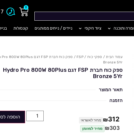
0
903
מרה ותוכנה
ציוד היקפי
ניידים / נייחים ממותגים
קונסולות
בניי
עמוד הבית
/
ספקי כוח
/
FSP
/ ספק כוח חברת FSP דגם 800W 80Plus
Bronze 5Yr
ספק כוח חברת FSP דגם Hydro Pro 800W 80Plus
Bronze 5Yr
תאור המוצר
הזמנה
הוספה לסל
312
₪
מחיר לאשראי
₪
303
מחיר למזומן