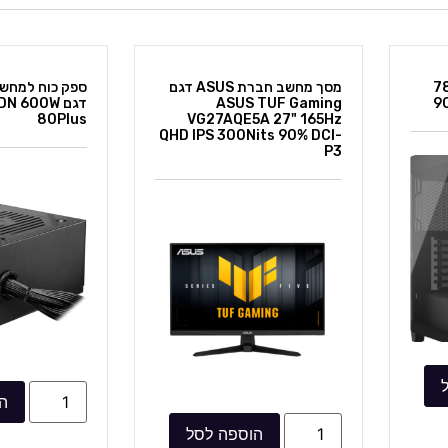
78 +
מסך מחשב חברת ASUS דגם
9
ASUS TUF Gaming
דגם  600W
80Plus
VG27AQE5A 27" 165Hz
QHD IPS 300Nits 90% DCI-
P3
ה
הוספה לסל