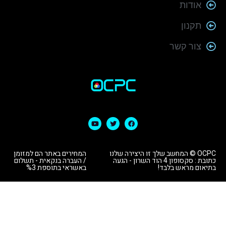
אודות
תקנון
צור קשר
OCPC © המחשב שלך זו היצירה שלנו
המחירים באתר הם למזומן
כתובת : סקסופון 4 הוד השרון - הגעה
/ העברה בנקאית - תשלום
בתיאום מראש בלבד!
באשראי בתוספת %3