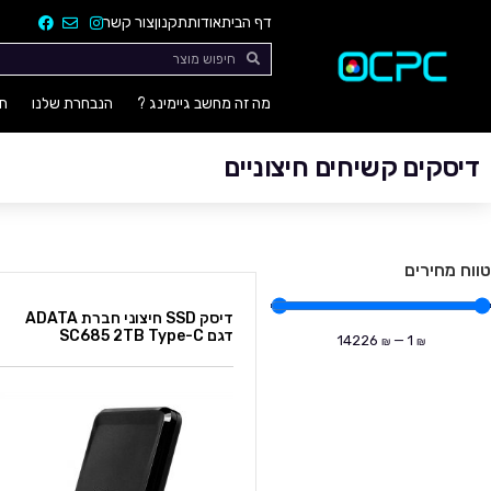
דף הבית
אודות
תקנון
צור קשר
מה זה מחשב גיימינג ?
הנבחרת שלנו
חו
דיסקים קשיחים חיצוניים
טווח מחירים
דיסק SSD חיצוני חברת ADATA
דגם SC685 2TB Type-C
14226
—
1
₪
₪