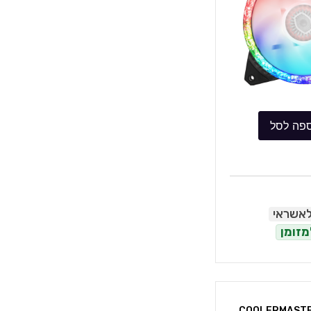
פה לסל
לאשראי
מזומן
רר למארז COOLERMASTER