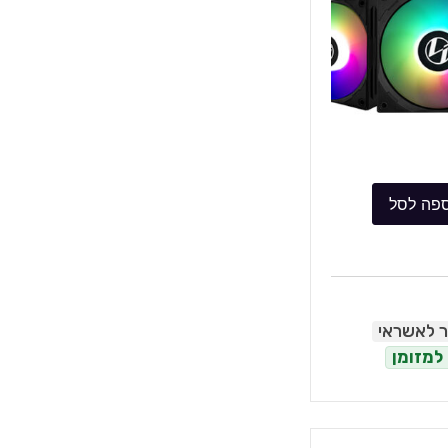
פה לסל
ר לאשראי
למזומן