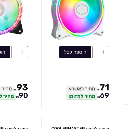
הוספה לסל
הוס
93
71
מחיר לאשראי
מחיר 
₪
₪
90
69
מחיר למזומן
מחיר ל
₪
₪
מאורר למארז COOLERMASTER
מאו