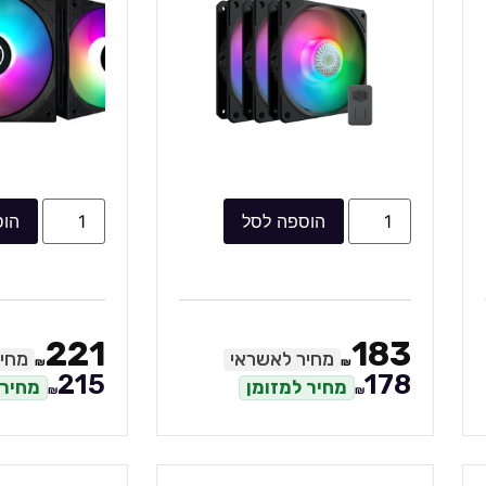
הוספה לסל
הוס
221
183
מחיר לאשראי
מחי
₪
₪
215
178
מחיר למזומן
מחיר 
₪
₪