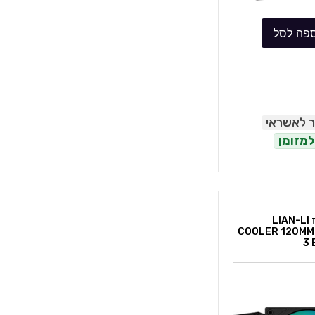
פה לסל
ר לאשראי
למזומן
סט מאורר למארז LIAN-LI
COOLER 120MM
3 