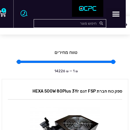
0
עמוד הבית
/
ספקי כוח
/ FSP
FSP
טווח מחירים
14226
—
1
₪
₪
ספק כוח חברת FSP דגם HEXA 500W 80Plus 3Yr