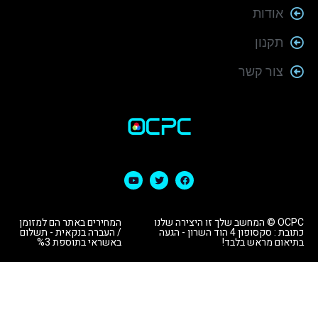
אודות
תקנון
צור קשר
OCPC © המחשב שלך זו היצירה שלנו
המחירים באתר הם למזומן
כתובת : סקסופון 4 הוד השרון - הגעה
/ העברה בנקאית - תשלום
בתיאום מראש בלבד!
באשראי בתוספת %3