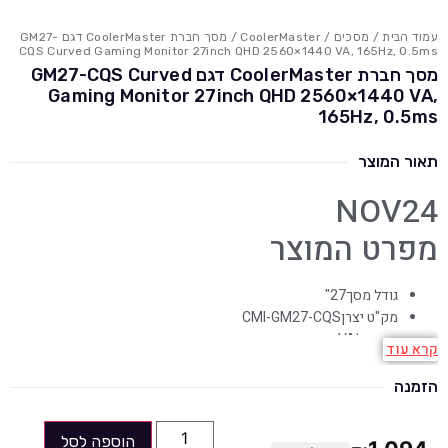
עמוד הבית
/
מסכים
/
CoolerMaster
/ מסך חברת CoolerMaster דגם GM27-
CQS Curved Gaming Monitor 27inch QHD 2560×1440 VA, 165Hz, 0.5ms
מסך חברת CoolerMaster דגם GM27-CQS Curved
Gaming Monitor 27inch QHD 2560×1440 VA,
165Hz, 0.5ms
תאור המוצר
NOV24
מפרט המוצר
גודל מסך
27"
מק"ט יצרן
CMI-GM27-CQS
סוג פנל
VA
קרא עוד
בהירות (cd/m²)
350
זמן תגובה במילי שניות
0.5
הזמנה
רזולוציה
2560X1440
ניגודיות
Mega
הוספה לסל