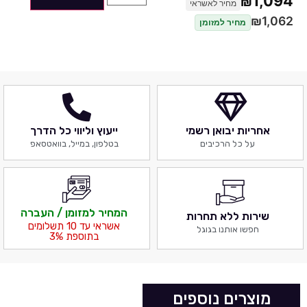
1,094
צורת מסך
קעור
₪
מחיר לאשראי
HDR
DisplayHDR400
₪
1,062
מחיר למזומן
קצב רענון
165HZ (170HZ OC)
יחס גובה רוחב
16:9
סוג שנאי
חיצוני (שנאי חיצוני)
Adaptive sync technology
™ AMD Radeon FreeSync Pro
סוגי חיבורים
2XHDMI+DP
רמקולים
יש
צבע
שחור
אחריות יבואן רשמי
ייעוץ וליווי כל הדרך
זווית צפיה
178º/178º
על כל הרכיבים
בטלפון, במייל, בוואטסאפ
VESA
100X100
חיבור USB
ללא
סיבוב
כן
תקופת אחריות
3 שנים במעבדות מור לוי
המחיר למזומן / העברה
שירות ללא תחרות
אשראי עד 10 תשלומים
חפשו אותנו בגוגל
בתוספת 3%
מוצרים נוספים