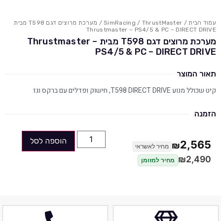
עמוד הבית
/
ThrustMaster
/
SimRacing
/ מערכת מרוצים דגם T598 מבית
Thrustmaster – PS4/5 & PC – DIRECT DRIVE
מערכת מרוצים דגם T598 מבית Thrustmaster –
PS4/5 & PC – DIRECT DRIVE
תאור המוצר
קיט שכולל מנוע T598 DIRECT DRIVE, חישוק ופדלים עם ברקס וגז
הזמנה
הוספה לסל
2,565
₪
מחיר לאשראי
₪
2,490
מחיר למזומן