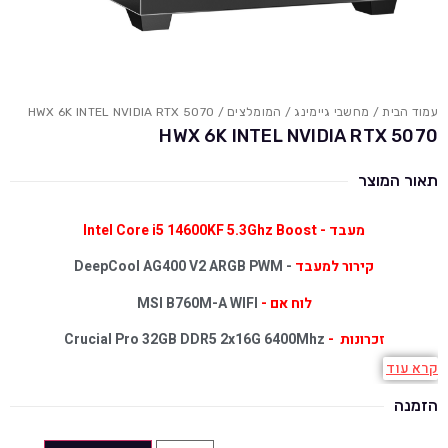
עמוד הבית
/
מחשבי גיימינג
/
המומלצים
/ HWX 6K INTEL NVIDIA RTX 5070
HWX 6K INTEL NVIDIA RTX 5070
תאור המוצר
מעבד - Intel Core i5 14600KF 5.3Ghz Boost
קירור למעבד
- DeepCool AG400 V2 ARGB PWM
לוח אם -
MSI B760M-A WIFI
זכרונות -
Crucial Pro 32GB DDR5 2x16G 6400Mhz
קרא עוד
כרטיס מסך
- MSI GeForce RTX 5070 Shadow 2X OC 12GB GDDR7
הזמנה
דיסק
- KIOXIA EXCERIA G3 PLUS 5000mb/s 1TB NVME SSD
NVME