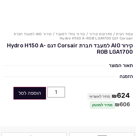
עמוד הבית
/
פתרונות קירור
/
קירור נוזלי למעבד
/ קירור AIO למעבד חברת
Corsair דגם Hydro H150 A-RGB LGA1700
קירור AIO למעבד חברת Corsair דגם Hydro H150 A-
RGB LGA1700
תאור המוצר
הזמנה
הוספה לסל
624
₪
מחיר לאשראי
₪
606
מחיר למזומן