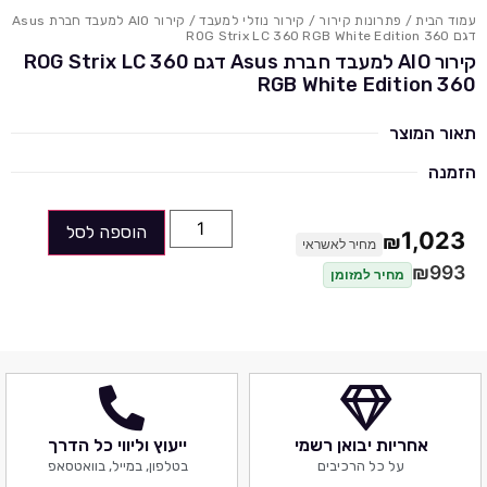
עמוד הבית
/
פתרונות קירור
/
קירור נוזלי למעבד
/ קירור AIO למעבד חברת Asus
דגם ROG Strix LC 360 RGB White Edition 360
קירור AIO למעבד חברת Asus דגם ROG Strix LC 360
RGB White Edition 360
תאור המוצר
הזמנה
הוספה לסל
1,023
₪
מחיר לאשראי
₪
993
מחיר למזומן
אחריות יבואן רשמי
ייעוץ וליווי כל הדרך
על כל הרכיבים
בטלפון, במייל, בוואטסאפ