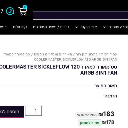
0
903
מרה ותוכנה
ציוד היקפי
ניידים / נייחים ממותגים
קונסולות
בניי
עמוד הבית
/
פתרונות קירור
/
מאוררים ואביזרים נוספים
/ סט מאורר למארז
COOLERMASTER SICKLEFLOW 120 ARGB 3IN1 FAN
סט מאורר למארז OLERMASTER SICKLEFLOW 120
ARGB 3IN1 FAN
תאור המוצר
הזמנה
הוספה לסל
183
₪
מחיר לאשראי
₪
178
מחיר למזומן