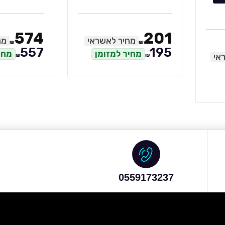
574
201
מחיר לאשראי
מח
₪
₪
557
195
מחיר למזומן
מחי
אי
₪
₪
0559173237