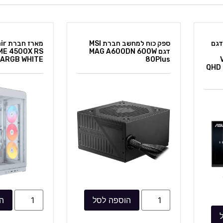
 מחשב חברת ASUS דגם
ספק כוח למחשב חברת MSI
דגם MAG A600DN 600W
ME 4500X RS
80Plus
ARGB WHITE בקניית מחשב
QHD 
הוספה לסל
ה