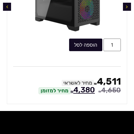
הוס
וספה לסל
8,807
₪
מחיר לאשראי
50
9,270
₪
4,380
מחיר למזומן
₪