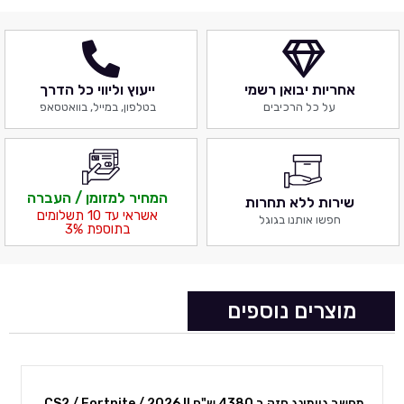
1000R, הדור החדש של טכנולוגיית המסכים הקעורים.
היכנסו לעומק המשחק
1000R, הדור החדש של טכנולוגיית המסכים הקעורים, תואם את קווי המתאר
אחריות יבואן רשמי
ייעוץ וליווי כל הדרך
של העין האנושית ומנגיש ריאליזם שאי אפשר לתאר.
על כל הרכיבים
בטלפון, במייל, בוואטסאפ
קעירות Supreme 1000R
סצינות עזות מתעטפות סביבכם עוד יותר חזק. חוו את הרמה הבאה של גיימינג
עוצמתי המלווה בדפיקות לב אשר לא דומה לשום דבר שראיתם בעבר. תצוגת
1000R ממלאת את החזון ההיקפי שלכם ומושכת אתכם ישירות לנעלי הדמות.
המחיר למזומן / העברה
שירות ללא תחרות
אשראי עד 10 תשלומים
חפשו אותנו בגוגל
בתוספת 3%
טהור. בהיר יותר. QLED.
צבע בכל פרט ופרט. טכנולוגיית QLED מביאה מגוון מלא של גוונים טבעיים
לתצוגה שלכם. ראו סצינות משחק בריאליזם מוחלט היישר מתוך דמיונכם.
גווני HDR600 עצומים
מוצרים נוספים
חשפו את כל התמונה. HDR600 מספק ניגודיות רבה יותר, עם צבעים שחורים
עמוקים יותר וצבעים לבנים בהירים יותר. אפילו בסצנות חשוכות כל פרט מואר
בבהירות.
מחשב גיימינג חזק ב 4380 ש"ח !! 2026 CS2 / Fortnite /
מחשב גיימינג 7800X3D + 9070XT 8.5K July 2026