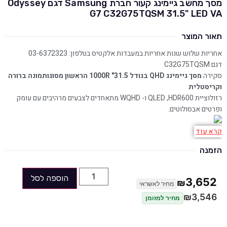
מסך מחשב גיימינג קעור חברת Samsung דגם Odyssey
G7 C32G75TQSM 31.5" LED VA
תאור המוצר
אחריות שלוש שנות אחריות במעבדות אלקטיס בטלפון: 03-6372323
דגם C32G75TQSM
סקירה
מסך גיימינג QHD בגודל 31.5" 1000R הראשון מסוגו
תמונה ברורה
וקריסטלית
רזולוציית QLED ,HDR600 ו- WQHD מתאחדים לצבעים מרהיבים עם עומק
ופרטים אבסולוטים.
קרא עוד
עיצוב תאורת ליבה
החלק החיצוני של הצבע השחור המט המטופח מותאם ישירות ללוח תאורה
הזמנה
המקנה אווירה חדשנית ועתידנית.
הונדס כדי לנצח
הוספה לסל
3,652
₪
מחיר לאשראי
עם קצב רענון 240Hz RapidCurve, זמן תגובה של אלפית-שניה ותאימות G-
₪
3,546
Sync אין ספק שתהיו בראש טבלת הניצחונות.
מחיר למזומן
מהפכת המסכים הקעורים