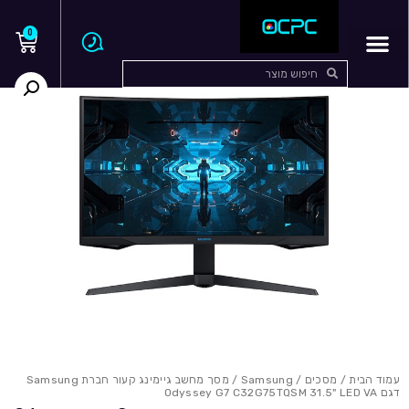
0
עמוד הבית
/
מסכים
/
Samsung
/ מסך מחשב גיימינג קעור חברת Samsung
דגם Odyssey G7 C32G75TQSM 31.5" LED VA