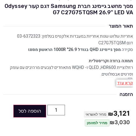
מסך מחשב גיימינג חברת Samsung דגם קעור Odyssey
G7 C27G75TQSM 26.9" LED VA
תאור המוצר
אחריות שלוש שנות אחריות במעבדות אלקטיס בטלפון: 03-6372323
דגם C27G75TQSM
סקירה
מסך גיימינג QHD בגודל 26.9" 1000R הראשון מסוגו
תמונה ברורה וקריסטלית
רזולוציית QLED ,HDR600 ו- WQHD מתאחדים לצבעים מרהיבים עם עומק
ופרטים אבסולוטים.
קרא עוד
עיצוב תאורת ליבה
החלק החיצוני של הצבע השחור המט המטופח מותאם ישירות ללוח תאורה
הזמנה
המקנה אווירה חדשנית ועתידנית.
הוספה לסל
3,121
₪
הונדס כדי לנצח
מחיר לאשראי
עם קצב רענון 240Hz RapidCurve, זמן תגובה של אלפית-שניה ותאימות G-
₪
3,030
מחיר למזומן
Sync אין ספק שתהיו בראש טבלת הניצחונות.