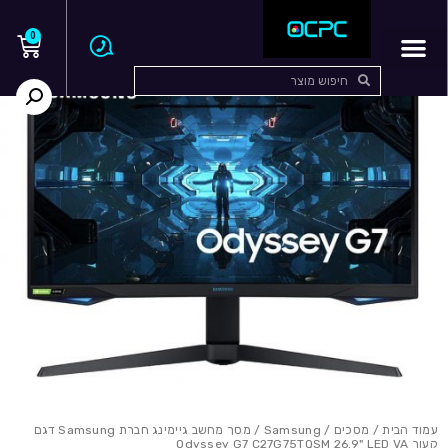
0
עמוד הבית
/
מסכים
/
Samsung
/ מסך מחשב גיימינג חברת Samsung דגם
קעור Odyssey G7 C27G75TQSM 26.9" LED VA