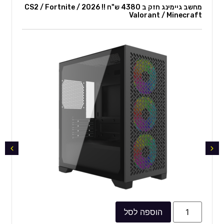
מחשב גיימינג חזק ב 4380 ש"ח !! 2026 CS2 / Fortnite /
רזולוציית WQHD
Valorant / Minecraft
עולם המשחקים שלכם, יותר חי מתמיד. קבלו צפיפות פיקסלים של פי 1.7
ברזולוציית ה- Full HD.
רזולציית WQHD מתהדרת בתמונות מפורטות וחדות במיוחד. התנסו בתצוגה
מלאה יותר עם יותר מקום לשלוט בכל הפעולות.
עיצוב תאורת ליבה
בחרו את נגיעת הצבע שלכם. הוסיפו סגנון נוסף לגב הצג עם 5 מצבי צבע שונים.
ברירת המחדל בצבע כחול קרח או כל בחירת צבע אחרת תביא מגע אישי למסך
ולסביבתו.
פיגור נמוך. רפלקסים מהירים.
תפסו את השליטה המנצחת. פיגור הקלט הנמוך להפליא של 2 מילימטר בלבד
מביא דיוק בתגובה שמעולם לא חוויתם.
תוכלו לתפוס אויבים באופן כל כך מהיר, כך שכמעט ולא תוכלו להבחין בפיגור
בין הציוד ההיקפי שלכם למשחק.
רפלקסים מהירים וחלקים
לנצח כל אויב. זמן תגובה RapidCurve 240Hz מבטל פיגור גיימינג - תרגישו
הוספה לסל
פעולה חלקה במיוחד. קפצו על אויבים באותה השניה כשאתם רואים אותם עם