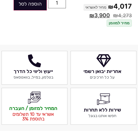
ספק
כוח
- CoolerMaster NEX 600W Meet 80PLUS
הוספה לסל
4,017
₪
מחיר לאשראי
מארז
- GAMDIAS AURA GC2 V2 ARGB
₪
3,900
₪
4,273
מחיר למזומן
התמונה להמחשה בלבד!
ניתן לשדרג כל רכיב ורכיב או לשנות -
מוזמנים להתקשר ולהתייעץ
אחריות יבואן רשמי
ייעוץ וליווי כל הדרך
על כל הרכיבים
בטלפון, במייל, בוואטסאפ
ניתן להוסיף רשיון מערכת הפעלה
Windows 11 Home בתוספת
450ש"ח
המחיר למזומן / העברה
שירות ללא תחרות
במחיר כלולה התקנה בלבד של
אשראי עד 10 תשלומים
חפשו אותנו בגוגל
בתוספת 3%
מערכת ההפעלה ( ללא רשיון ), עדכון
לביוס העדכני ביותר