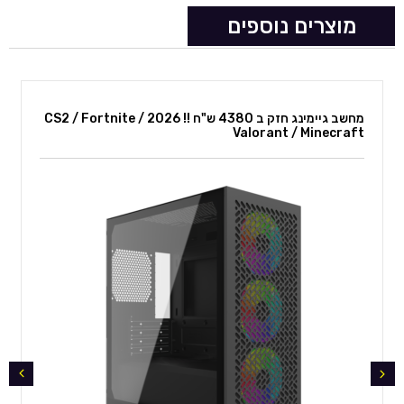
וכן בדיקות מאמץ של 24 שעות לפני
מוצרים נוספים
שחרור סופי ללקוח.
מחיר למזומן / העברה בנקאית,
אשראי בתוספת 3%
מחשב גיימינג חזק ב 4380 ש"ח !! 2026 CS2 / Fortnite /
Valorant / Minecraft