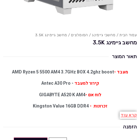
עמוד הבית
/
מחשבי גיימינג
/
המומלצים
/ מחשב גיימינג 3.5K
מחשב גיימינג 3.5K
תאור המוצר
מעבד -
AMD Ryzen 5 5500 AM4 3.7GHz BOX 4.2ghz boost
קירור למעבד
- Antec A30 Pro
לוח אם -
GIGABYTE A520 K AM4
זכרונות -
Kingston Value 16GB DDR4
קרא עוד
כרטיס מסך
- Gainward GeForce RTX 5060 GHOST 8GB GDDR7
הזמנה
דיסק
- Verbatim Vi3000 1TB NVME Gen3 SSD
SSD