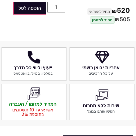
הוספה לסל
520
₪
מחיר לאשראי
סוג זיכרון
DDR4
₪
505
מחיר למזומן
מספר חריצי זיכרון
4
זיכרון מקסימלי
128GB
יציאות גרפיות
V
אחריות יבואן רשמי
ייעוץ וליווי כל הדרך
חיבורי SATA
4
על כל הרכיבים
בטלפון, במייל, בוואטסאפ
תוספות
קישור לאתר יצרן
כאן
המחיר למזומן / העברה
שירות ללא תחרות
אשראי עד 10 תשלומים
חפשו אותנו בגוגל
בתוספת 3%
אחריות
3 שנים
הערות