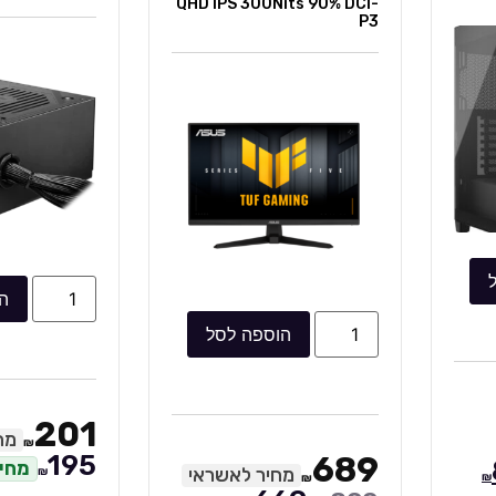
QHD IPS 300Nits 90% DCI-
P3
ה
הוספה לסל
201
מח
₪
195
689
מחיר
מחיר לאשראי
₪
₪
₪