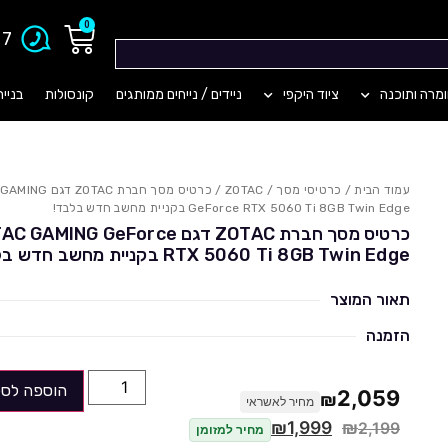
0
903
מרה ותוכנה
ציוד היקפי
ניידים / נייחים ממותגים
קונסולות
בניי
עמוד הבית
/
כרטיסי מסך
/
ZOTAC
/ כרטיס מסך חברת OTAC
GeForce RTX 5060 Ti 8GB Twin Edge בקניית מחשב חדש בלבד!
כרטיס מסך חברת ZOTAC דגם AMING GeForce
RTX 5060 Ti 8GB Twin Edge בקניית מחשב חדש בלבד!
תאור המוצר
הזמנה
הוספה לסל
2,059
₪
מחיר לאשראי
₪
1,999
₪
2,199
מחיר למזומן