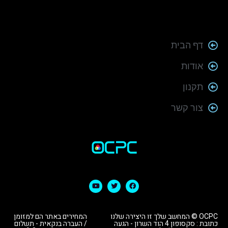
דף הבית
אודות
תקנון
צור קשר
OCPC © המחשב שלך זו היצירה שלנו
המחירים באתר הם למזומן
כתובת : סקסופון 4 הוד השרון - הגעה
/ העברה בנקאית - תשלום