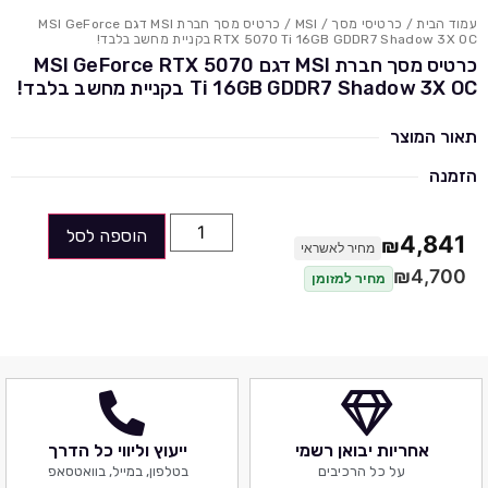
עמוד הבית
/
כרטיסי מסך
/
MSI
/ כרטיס מסך חברת MSI דגם MSI GeForce
RTX 5070 Ti 16GB GDDR7 Shadow 3X OC בקניית מחשב בלבד!
כרטיס מסך חברת MSI דגם MSI GeForce RTX 5070
Ti 16GB GDDR7 Shadow 3X OC בקניית מחשב בלבד!
תאור המוצר
הזמנה
הוספה לסל
4,841
₪
מחיר לאשראי
₪
4,700
מחיר למזומן
אחריות יבואן רשמי
ייעוץ וליווי כל הדרך
על כל הרכיבים
בטלפון, במייל, בוואטסאפ