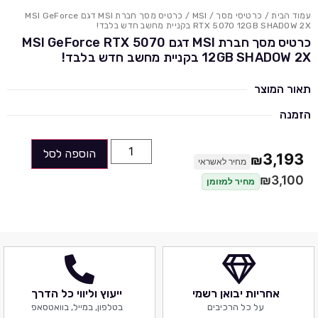
עמוד הבית
/
כרטיסי מסך
/
MSI
/ כרטיס מסך חברת MSI דגם MSI GeForce
RTX 5070 12GB SHADOW 2X בקניית מחשב חדש בלבד!
כרטיס מסך חברת MSI דגם MSI GeForce RTX 5070
12GB SHADOW 2X בקניית מחשב חדש בלבד!
תאור המוצר
הזמנה
הוספה לסל
3,193
₪
מחיר לאשראי
₪
3,100
מחיר למזומן
אחריות יבואן רשמי
ייעוץ וליווי כל הדרך
על כל הרכיבים
בטלפון, במייל, בוואטסאפ