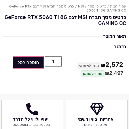
עמוד הבית
/
כרטיסי מסך
/
MSI
/ כרטיס מסך חברת MSI דגם GeForce RTX
5060 Ti 8G GAMING OC
כרטיס מסך חברת MSI דגם GeForce RTX 5060 Ti 8G
GAMING OC
תאור המוצר
הזמנה
הוספה לסל
2,572
₪
מחיר לאשראי
₪
2,497
מחיר למזומן
אחריות יבואן רשמי
ייעוץ וליווי כל הדרך
על כל הרכיבים
בטלפון, במייל, בוואטסאפ