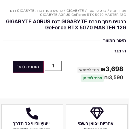
עמוד הבית
/
כרטיסי מסך
/
GIGABYTE
/ כרטיס מסך חברת GIGABYTE דגם
GIGABYTE AORUS GeForce RTX 5070 MASTER 12G
כרטיס מסך חברת GIGABYTE דגם GIGABYTE AORUS
GeForce RTX 5070 MASTER 12G
תאור המוצר
הזמנה
הוספה לסל
3,698
₪
מחיר לאשראי
₪
3,590
מחיר למזומן
אחריות יבואן רשמי
ייעוץ וליווי כל הדרך
על כל הרכיבים
בטלפון, במייל, בוואטסאפ