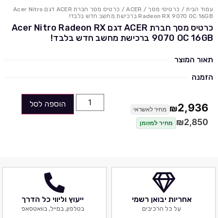
עמוד הבית
/
כרטיסי מסך
/
ACER
/ כרטיס מסך חברת ACER דגם Acer Nitro
Radeon RX 9070 OC 16GB ברכישת מחשב חדש בלבד!
כרטיס מסך חברת ACER דגם Acer Nitro Radeon RX
9070 OC 16GB ברכישת מחשב חדש בלבד!
תאור המוצר
הזמנה
הוספה לסל
2,936
₪
מחיר לאשראי
₪
2,850
מחיר למזומן
אחריות יבואן רשמי
ייעוץ וליווי כל הדרך
על כל הרכיבים
בטלפון, במייל, בוואטסאפ