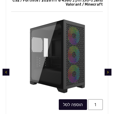
מחשב גיימינג חזק ב 4380 ש"ח !! 2026 CS2 / Fortnite /
Valorant / Minecraft
הוספה לסל