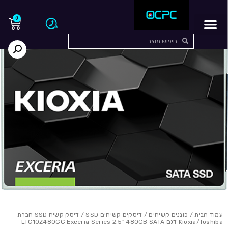
0
עמוד הבית
/
כוננים קשיחים
/
דיסקים קשיחים SSD
/ דיסק קשיח SSD חברת
Kioxia/Toshiba דגם LTC10Z480GG Exceria Series 2.5" 480GB SATA