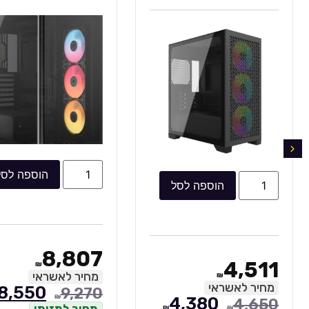
-
3
הוספה לסל
הוספה לסל
8,807
₪
מחיר לאשראי
₪
9
ראי
8,550
9,270
₪
₪
4,380
מחיר למזומן
₪