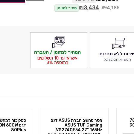
₪
3,434
₪
4,185
מחיר למזומן
המחיר למזומן / העברה
ירות ללא תחרות
אשראי עד 10 תשלומים
חפשו אותנו בגוגל
בתוספת 3%
מסך מחשב חברת ASUS דגם
ספק כוח למחשב חברת MSI
ASUS TUF Gamin
דגם MAG A600DN 600W
80Plus
VG27AQE5A 27" 165H