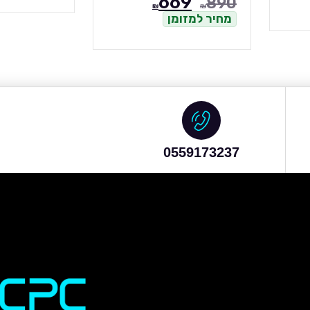
669
89
₪
₪
חיר למזומן
0559173237