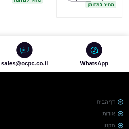
0
ומן
מ
sales@ocpc.co.il
WhatsApp
דף הבית
אודות
תקנון