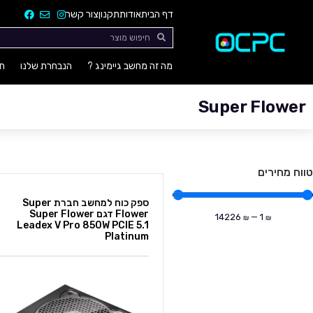
דף הבית
אודות
תקנון
צור קשר
מה זה מחשב גיימינג ?
הנבחרת שלנו
חו
Super Flower
טווח מחירים
ספק כוח למחשב חברת Super
Flower דגם Super Flower
14226
—
1
₪
₪
Leadex V Pro 850W PCIE 5.1
Platinum