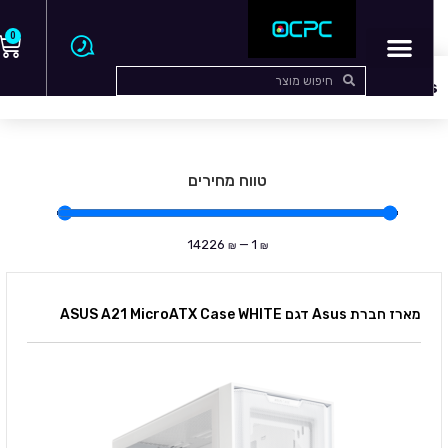
0
עמוד הבית
/
מארזים
/ Asus
Asus
טווח מחירים
14226
—
1
₪
₪
מארז חברת Asus דגם ASUS A21 MicroATX Case WHITE