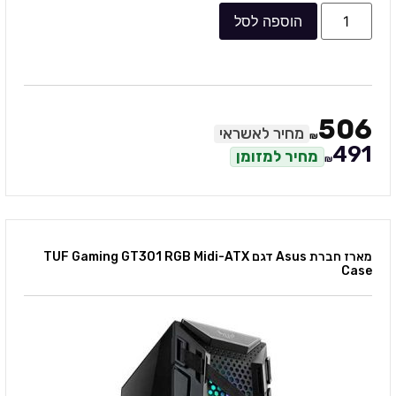
הוספה לסל
506
מחיר לאשראי
₪
491
מחיר למזומן
₪
מארז חברת Asus דגם TUF Gaming GT301 RGB Midi-ATX
Case