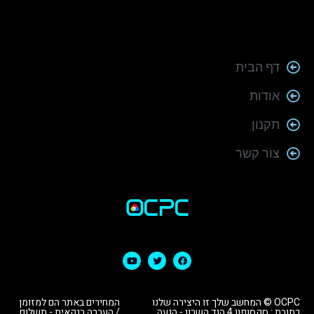
דף הבית
אודות
תקנון
צור קשר
OCPC © המחשב שלך זו היצירה שלנו
המחירים באתר הם למזומן
כתובת : סקסופון 4 הוד השרון - הגעה
/ העברה בנקאית - תשלום