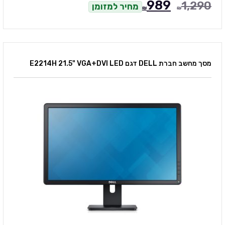
989
1,290
מחיר למזומן
₪
₪
מסך מחשב חברת DELL דגם E2214H 21.5" VGA+DVI LED