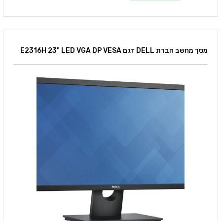
מסך מחשב חברת DELL דגם E2316H 23" LED VGA DP VESA