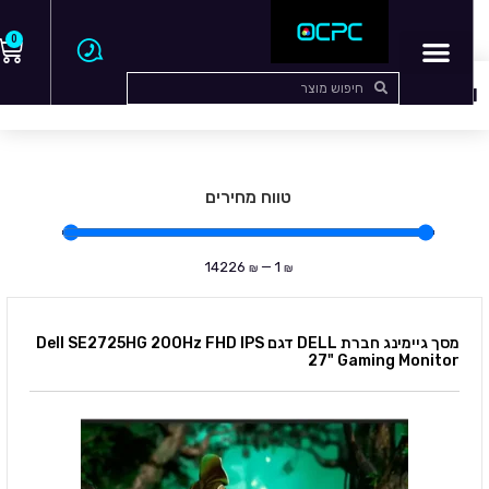
0
עמוד הבית
/
מסכים
/ Dell
Dell
טווח מחירים
14226
—
1
₪
₪
מסך גיימינג חברת DELL דגם Dell SE2725HG 200Hz FHD IPS
27" Gaming Monitor