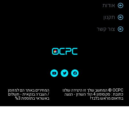
אודות
תקנון
צור קשר
OCPC © המחשב שלך זו היצירה שלנו
המחירים באתר הם למזומן
כתובת : סקסופון 4 הוד השרון - הגעה
/ העברה בנקאית - תשלום
בתיאום מראש בלבד!
באשראי בתוספת %3