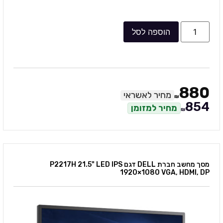
הוספה לסל
880
מחיר לאשראי
₪
854
מחיר למזומן
₪
מסך מחשב חברת DELL דגם P2217H 21.5" LED IPS
1920×1080 VGA, HDMI, DP