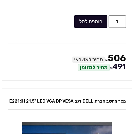
הוספה לסל
506
מחיר לאשראי
₪
491
מחיר למזומן
₪
מסך מחשב חברת DELL דגם E2216H 21.5" LED VGA DP VESA