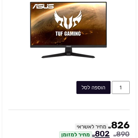
הוספה לסל
826
מחיר לאשראי
₪
802
890
מחיר למזומן
₪
₪