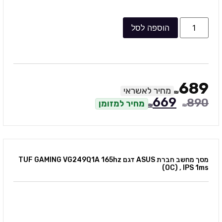
הוספה לסל
689
מחיר לאשראי
₪
669
890
מחיר למזומן
₪
₪
מסך מחשב חברת ASUS דגם TUF GAMING VG249Q1A 165hz
(OC) , IPS 1ms