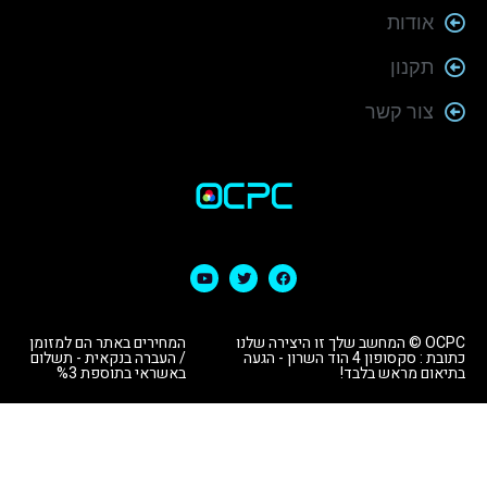
אודות
תקנון
צור קשר
OCPC © המחשב שלך זו היצירה שלנו
המחירים באתר הם למזומן
כתובת : סקסופון 4 הוד השרון - הגעה
/ העברה בנקאית - תשלום
בתיאום מראש בלבד!
באשראי בתוספת %3