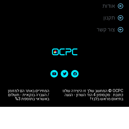
אודות
תקנון
צור קשר
OCPC © המחשב שלך זו היצירה שלנו
המחירים באתר הם למזומן
כתובת : סקסופון 4 הוד השרון - הגעה
/ העברה בנקאית - תשלום
בתיאום מראש בלבד!
באשראי בתוספת %3